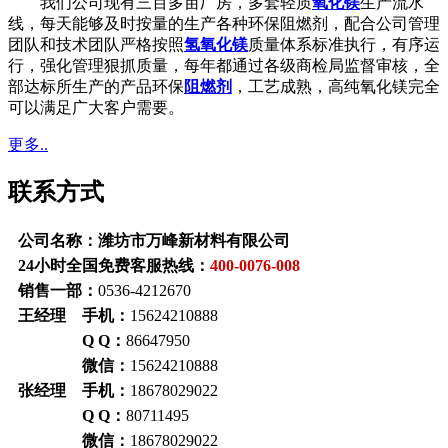
我们公司现有三百多亩厂房，多套轻质
氧化镁
生产流水
线，每天能够及时按量的生产各种环保阻燃剂，配合公司管理
团队和技术团队严格按照
氢氧化镁
质量体系标准执行，有序运
行，强化管理狠抓质量，每年都通过各级商检局监督审核，全
部达标所生产的产品环保
阻燃剂
，工艺成熟，高纯氧化镁完全
可以满足广大客户需要。
更多..
联系方式
公司名称：潍坊市万峰新材料有限公司
24小时全国免费客服热线：
400-0076-008
销售一部：
0536-4212670
王经理 手机：
15624210888
Q Q：
86647950
微信：
15624210888
张经理 手机：
18678029022
Q Q：
80711495
微信：
18678029022