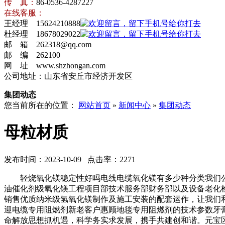
传 真：
86-0536-4287227
在线客服：
王经理 15624210888
杜经理 18678029022
邮 箱 262318@qq.com
邮 编 262100
网 址 www.shzhongan.com
公司地址：山东省安丘市经济开发区
集团动态
您当前所在的位置：
网站首页
»
新闻中心
»
集团动态
母粒材质
发布时间：2023-10-09 点击率：2271
轻烧氧化镁稳定性好吗电线电缆氧化镁有多少种分类我们公
油催化剂级氧化镁工程项目部技术服务部财务部以及设备老化
销售优质纳米级氢氧化镁制作及施工安装的配套运作，让我们
迎电缆专用阻燃剂新老客户惠顾地毯专用阻燃剂的技术参数牙
命解放思想抓机遇，科学务实求发展，携手共建创和谐。元宝