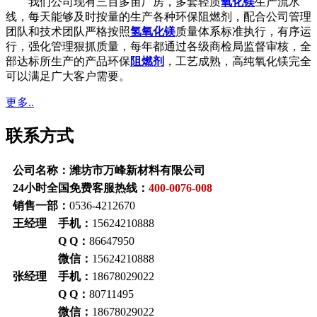
我们公司现有三百多亩厂房，多套轻质
氧化镁
生产流水
线，每天能够及时按量的生产各种环保阻燃剂，配合公司管理
团队和技术团队严格按照
氢氧化镁
质量体系标准执行，有序运
行，强化管理狠抓质量，每年都通过各级商检局监督审核，全
部达标所生产的产品环保
阻燃剂
，工艺成熟，高纯氧化镁完全
可以满足广大客户需要。
更多..
联系方式
公司名称：潍坊市万峰新材料有限公司
24小时全国免费客服热线：
400-0076-008
销售一部：
0536-4212670
王经理 手机：
15624210888
Q Q：
86647950
微信：
15624210888
张经理 手机：
18678029022
Q Q：
80711495
微信：
18678029022