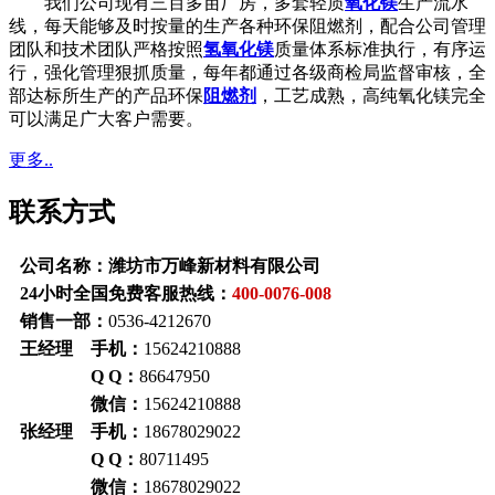
我们公司现有三百多亩厂房，多套轻质
氧化镁
生产流水
线，每天能够及时按量的生产各种环保阻燃剂，配合公司管理
团队和技术团队严格按照
氢氧化镁
质量体系标准执行，有序运
行，强化管理狠抓质量，每年都通过各级商检局监督审核，全
部达标所生产的产品环保
阻燃剂
，工艺成熟，高纯氧化镁完全
可以满足广大客户需要。
更多..
联系方式
公司名称：潍坊市万峰新材料有限公司
24小时全国免费客服热线：
400-0076-008
销售一部：
0536-4212670
王经理 手机：
15624210888
Q Q：
86647950
微信：
15624210888
张经理 手机：
18678029022
Q Q：
80711495
微信：
18678029022